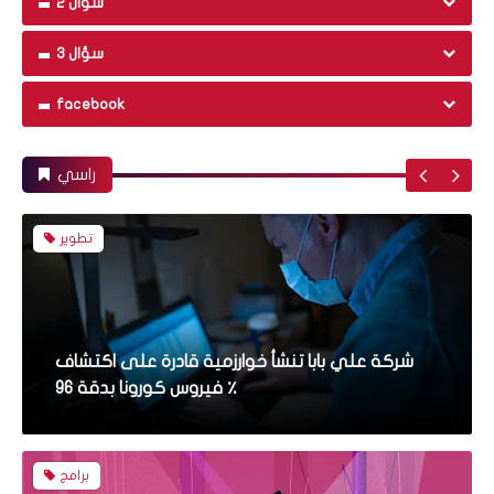
سؤال 2
تطوير
سؤال 3
توقعات Facebook باستبدال نظارات الواقع المعزز
facebook
بالهواتف المحمولة خلال عشر سنوات ، هل هذا
ممكن؟
راسي
تطوير
شركة علي بابا تنشأ خوارزمية قادرة على اكتشاف
فيروس كورونا بدقة 96 ٪
برامج