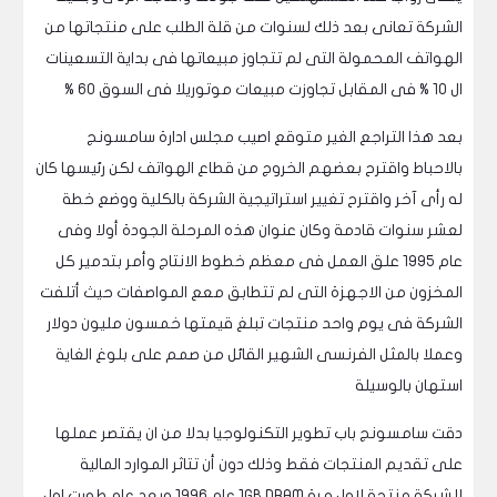
الشركة تعانى بعد ذلك لسنوات من قلة الطلب على منتجاتها من
الهواتف المحمولة التى لم تتجاوز مبيعاتها فى بداية التسعينات
ال 10 % فى المقابل تجاوزت مبيعات موتوريلا فى السوق 60 %
بعد هذا التراجع الغير متوقع اصيب مجلس ادارة سامسونج
بالاحباط واقترح بعضهم الخروج من قطاع الهواتف لكن رئيسها كان
له رأى آخر واقترح تغيير استراتيجية الشركة بالكلية ووضع خطة
لعشر سنوات قادمة وكان عنوان هذه المرحلة الجودة أولا وفى
عام 1995 علق العمل فى معظم خطوط الانتاج وأمر بتدمير كل
المخزون من الاجهزة التى لم تتطابق معع المواصفات حيث أتلفت
الشركة فى يوم واحد منتجات تبلغ قيمتها خمسون مليون دولار
وعملا بالمثل الفرنسى الشهير القائل من صمم على بلوغ الغاية
استهان بالوسيلة
دقت سامسونج باب تطوير التكنولوجيا بدلا من ان يقتصر عملها
على تقديم المنتجات فقط وذلك دون أن تتاثر الموارد المالية
للشركة منتجة لاول مرة 1GB DRAM عام 1996 وبعد عام طورت اول