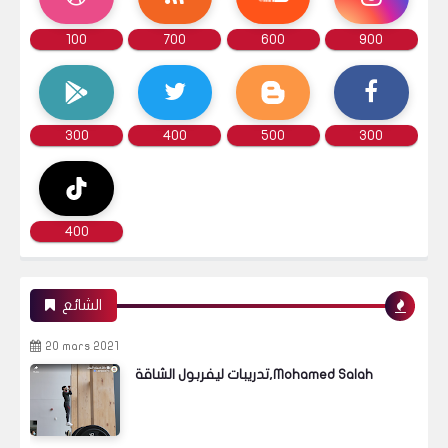
100
700
600
900
300
400
500
300
400
الشائع
20 mars 2021
تدريبات ليفربول الشاقة,Mohamed Salah