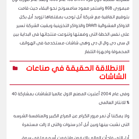
ميمورى 8GB واستمر صعود سامسونج نحو البقاء حيث قامت
بتوقيع اتفاقية مع شركة أبل توجب بمقتضاها تزويد أبل بكل
الذواكر العشوائية DRAM والذواكر التخزينية وبقيت الشركة تسير
على نفس الخطة التى وضعتها وتنوعت منتجاتها فى البداية بين
ال سى دى وال ال دى وهى شاشات مستخدمة فى الهواتف
المحمولة واجهزة التلفاز
الانطلاقة الحقيقة في صناعات
الشاشات
وفى عام 2004 أعتبرت المصنع الاول عالميا للشاشات بمشاركة 40
% للانتاج العالمى
ولا يمكننا أن نمر مرور الكرام عن الصراع الكبير والمنافسة الشرسه
التى نشبت بينها وبين أبل آخر سنوات والتى لا زالت مستمرة
أبل التى فاجأت العالم بالايفون وارتفعت أسهمها فى سوق