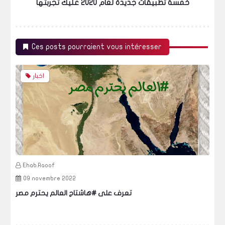
خمسة تطبيقات جديدة لعام 2020 عليك تجربتها
Ces posts pourraient vous intéresser
اخبار
Ehab.Raoof
09 novembre 2022
ض)
تعرف على #هاشتاج العالم يحترم مصر