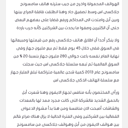
الهواتف المحمولة واخرج من جيب سترته هاتف سامسونج
جلاكسى اس وسط تصفيق حاد وهنا انطلقت قافلة الصراع بينها
وبين أبل وامتدت الى المحاكم ورفع قضايا على بعضهم البعض
حتى أن الكثيرين وصفوا ما يحدث بين الشركتين كأنه حرب باردة
ولا ينكر أحدا أن اطلاق هاتف جلاكسى رفع من قيمتها ومبيعاتها
فى السوق ففى خلال 45 يوم فقط تم بيع مليون جهاز وفى
نهاية العام نفسه باعت حوالى 280 مليون جهاز بنسبة 20 % من
السوق العالمية ثم تبعه سلسلة جلاكسى اس حيث سجلت
سامسونج عام 2013 كمية شحن عالمية متراكمة تبلغ المليار جهاز
مع سلسلة الهاتف الذكى جلاكسى اس
ورأى المختصون بأنه منافس لجهاز الايفون وهنا شعرت أبل
بالحمق الشديد فالشركة التى كانت مجرد ممد لها بالمعدات
والشاشات أصبحت الان منافسة ومن هنا بدأ مشوار الدعواى
القضائية بين الشركتين وفى الفترة الحالية لا يزال هناك صراع قائم
بين هواتف الايفون من أبل وهواتف جلاكسى من سامسونج