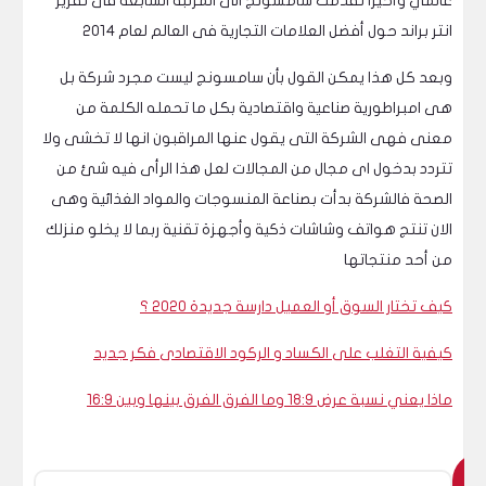
عالمي وأخيرا تقدمت سامسونج الى المرتبة السابعة فى تقرير
انتر براند حول أفضل العلامات التجارية فى العالم لعام 2014
وبعد كل هذا يمكن القول بأن سامسونج ليست مجرد شركة بل
هى امبراطورية صناعية واقتصادية بكل ما تحمله الكلمة من
معنى فهى الشركة التى يقول عنها المراقبون انها لا تخشى ولا
تتردد بدخول اى مجال من المجالات لعل هذا الرأى فيه شئ من
الصحة فالشركة بدأت بصناعة المنسوجات والمواد الغذائية وهى
الان تنتج هواتف وشاشات ذكية وأجهزة تقنية ربما لا يخلو منزلك
من أحد منتجاتها
كيف تختار السوق أو العميل دارسة جديدة 2020 ؟
كيفية التغلب على الكساد و الركود الاقتصادى فكر جديد
ماذا يعني نسبة عرض 18:9 وما الفرق الفرق بينها وبين 16:9