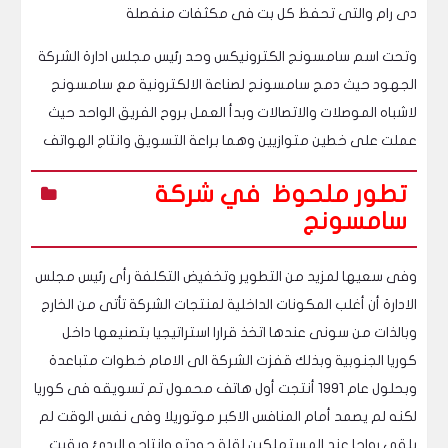
دى رام والتى تحفظ كل بت فى مكثفات منفصلة
وتحت اسم سامسونج الكترونيكس وحد رئيس مجلس ادارة الشركة
الجهود حيث دمج سامسونج لصناعة الالكترونية مع سامسونج
لاشباه الموصلات والاتصالات وبدأ العمل بروح الفريق الواحد حيث
عملت على خطين متوازيين وهما براعة التسويق وانتاج الهواتف
تطور ملحوظ في شركة
سامسونج
وفى سعيها لمزيد من التطوير وتخفيض التكلفة رأى رئيس مجلس
الادارة أن أغلب المكونات الداخلية لمنتجات الشركة تأتى من الخارج
وبالذات من سونى عندها اتخذ قرارا استراتيجيا بتصنيعها داخل
كوريا الجنوبية وبذلك قفزت الشركة الى الامام خطوات متباعدة
وبحلول عام 1991 أنتجت أول هاتف محمول تم تسويقه فى كوريا
لكنه لم يصمد أمام المنافس الاكبر موتوريلا وفى نفس الوقت لم
يلقى رواجا عند المستهلكين لقلة جودته وانتاجه الردئ وبقيت