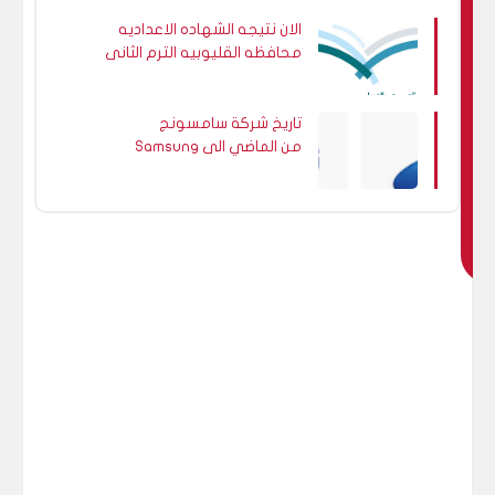
ق
الان نتيجه الشهاده الاعداديه
د
محافظه القليوبيه الترم الثانى
ي
2022 برقم الجلوس
ع
ج
تاريخ شركة سامسونج
Samsung من الماضي الى
ب
الحاضر
ك
اي
ض
ا