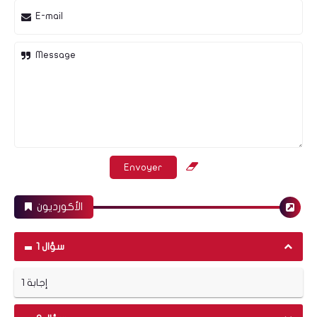
اخبار رياضية
E-mail
Message
ليفربول يتنازل عن محمدصلاح بشروط ..والبديل له هو
موقع دعم مصر
الأكورديون
سؤال 1
التسجيل فى القوى العاملة :العمالة الغير منتظمة
إجابة 1