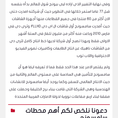
وفى نهاية التغيير الذى اراده ليى بيونج شول للعالم بدأه بنفسه
قبل 77 عاما استمر خلالها فى التطوير حيث أن شركته اصدرت حتى
الان أكثر من 60 منتجا فى جميع القطاعات منها أجهزة الشاشات
حيث أصدرت سامسونج أول شاشات ال اى دى FLLHD وثرى دى فى
مارس 2010 وباعت منه أكثر من مليون تلفاز فى الستة أشهر
الاولى فقط وبهذا تصبح أول شركة لديها خط انتاج كامل لثرى دى
من الشاشات ناهيك عن انتاج الطابعات وكاميرات تصوير الفيديو
الاحترافية واللاب توب
ولم يقتصر الامر عند هذا الحد فقط فما لا تعرفه ايضا هو أن
سامسونج للتأمين هى السادسة على مستوى العالم والثانية من
حيث الانتاج العالمى للسفن وكما يوجد أيضا سامسونج للانشاءات
الهندسية وهى الشركة التى قامت ببناء برج الخليفة وحصلت على
صفقة لبناء اربع مفاعلات نووية لدولة الامارات العربية المتحدة
دعونا نلخص لكم أهم محطات
سامسونج