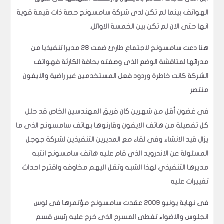
الهواتف بينما لم تكن لدى شركة سامسونج حصة ذات قيمة قوية
انها حتى الان لم تكن بين الخمسة الاوائل.
هنا دعت سامسونج لاجتماع طارئ ضمت 28 مديرا تنفيذيا من
مدرائها لمتاقشة الوضع الذى وصفته بحافة الكارثة فهواتف
الشركة كانت خاطرة وردود فعل المستخدمين غير راضية والايفون
منتصر
فى غضون أقل من شهرين كان فريق المهندسين الخاص قد حلل
كل تفصيلة من هاتف الايفون وقارنوها بهاتف سامسونج الذى ما
يزال قيد الانشاء وفى لقاء مع المديرين التنفيذين لشركة جوجل
المسئولة عن الاندرويد الذى قام عليه هاتف سامسونج انتبه
مديرها التنفيذي لهذا الشبه وتقل اليهم مخاوفه واقترح احداث
تغييرات عليه
فى نهاية يونيو 2009 عقدت سامسونج مؤتمرها فى لوس
انجلوس والاضواء تغطى المسرح الذى خرج عليه رئيس قسم