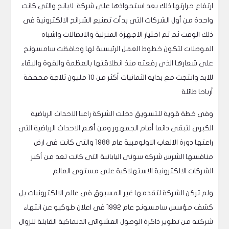
ارتفاع حرارتها ذلك بعد استحواذها على شركة لايانج والتى كانت
واحدة من أول الشركات التى بدأت تصنيع الشرائح الالكترونية فى
ذلك الوقت ثم تم اختيار الاجهزة المنزلية والاتصالات واشباه
الموصلات لتكون خطوط العمل الرئيسية لها وحافظت سامسونج
على شعارها الذى رفعته منذ انطلاقتها بالعظمة والقوة والبقاء
للابد وانتجت مع بداية الثمانيات أكثر من 10 مليون ثلاجة محققة
أرباحا طائلة
وفى خطة قوية للتسويق دخلت الشركة راعيا الاحداث الرياضية
الكبرى لتبقى دائما أمام الجمهور ومن أهم الاحداث الرياضية التى
راعتها دورة الالعاب الاولومبية عام 1988 والتى كانت فى ارض
منافسها الشرس شركة سونى اليابانية التى كانت تعد من أكبر
الشركات الالكترونية الاستهلاكية على مستوى العالم
ولم تركن الشركة لتقدمها غير المسبوق فى عالم الالكترونيات بل
كشف مؤسس سامسونج عام 1992 فى اعلان طوكيو عن انتهاء
شركته من تطوير ذاكرة الوصول العشوائى الدنماكية القابلة للزوال