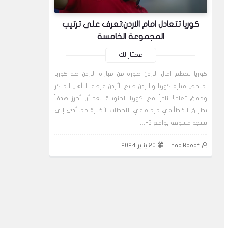
اخبار
كوريا تتعادل امام الاردن:تعرف على ترتيب
المجموعة الخامسة
مختار لك
الحل الجزرى لمنع تساقط
Ehab.Raoof
Ehab.Raoof
الشعر نهائيا | the solution to
كوريا تحطم امال الاردن صورة من مباراة الاردن ضد كوريا
14 يونيو 2022
07 يونيو 2022
prevent shedding
ملخص مبارة كوريا والاردن ضيع الأردن فرصة التأهل المبكر
معلومات عن شركة سيسكو ترانز
حقيقة انفصال الفنانة ياسمين 
وحقق تعادلاً نادراً مع كوريا الجنوبية بعد أن أحرز هدفاً
للوجستييات المتطورة Sisco Trans
بطريق الخطأ في مرماه في اللحظات الأخيرة مما أدى إلى
عن احمد العوضى
نتيجة مشوقة بواقع 2-…
بدون قسم
Ehab.Raoof
20 يناير 2024
افضل اغذية لنمو الشعر
وغذائه,healthy hair