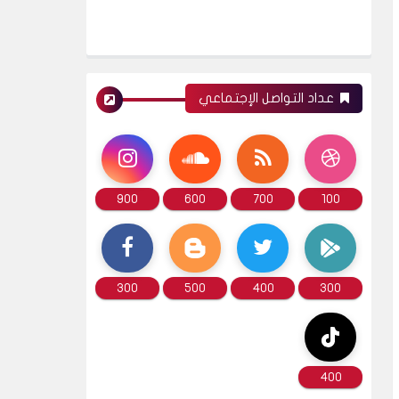
عداد التواصل الإجتماعي
900
600
700
100
300
500
400
300
400