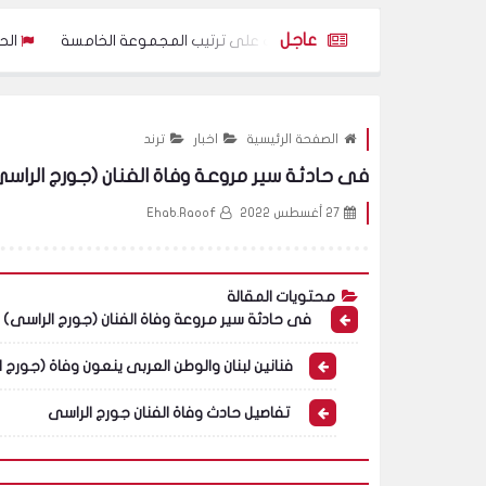
عاجل
ادل امام الاردن:تعرف على ترتيب المجموعة الخامسة
الحل الجزرى لمنع تساقط الشعر نها
الصفحة الرئيسية
اخبار
ترند
فى حادثة سير مروعة وفاة الفنان (جورج الراس
27 أغسطس 2022
Ehab.Raoof
محتويات المقالة
فى حادثة سير مروعة وفاة الفنان (جورج الراسى)
فنانين لبنان والوطن العربى ينعون وفاة (جورج 
تفاصيل حادث وفاة الفنان جورج الراسى