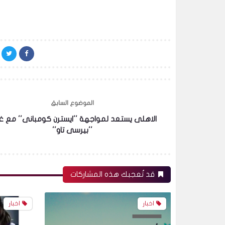
الموضوع السابق
الاهلى يستعد لمواجهة ''ايسترن كومبانى'' مع غ
''بيرسى تاو''
قد تُعجبك هذه المشاركات
اخبار
اخبار