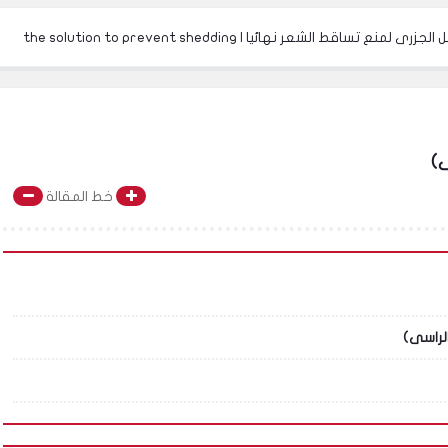
ئيا | the solution to prevent shedding
افضل اغذية لنمو 
ى)
خط المقالة
الراسى)