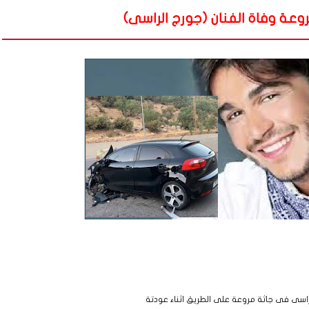
عة وفاة الفنان (جورج الراسى)
لراسى فى جاثة مروعة على الطريق اثناء عودتة