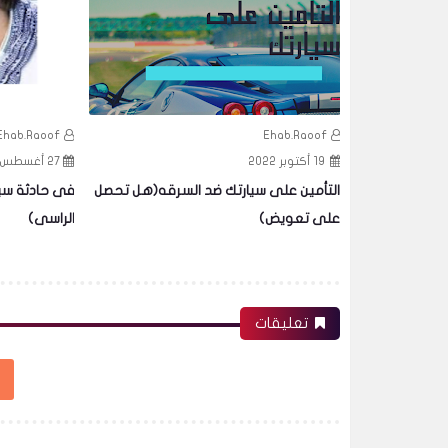
Ehab.Raoof
Ehab.Raoof
19 أكتوبر 2022
27 أغسطس 2022
 يحترم مصر
التأمين على سيارتك ضد السرقه(هل تحصل
فى حادثة سير
على تعويض)
الراسى)
تعليقات