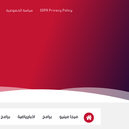
GDPR Privacy Policy
سياسة الخصوصية
ميجا مينيو
برامج
اخباررياضية
برامج