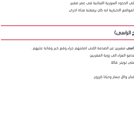
 الحدود السورية اللبنانية فى عمر صغير
واقع الاخبارية انه كان برفقتة فتاة اخرى
ج الراسى)
راسى
معبرين عن الصدمة اللتى اصابتهم جراء وقع خبر وفاتة عليهم .
 العزاء الى زوية المقربين
ى تويتر قائلا
نان وائل جسار وديانا كرزون