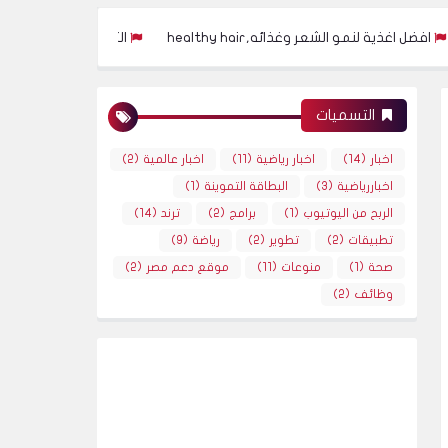
الشعر وغذائه,healthy hair
التخلص من تساقط الشعر (اهم الطرق)althy hair
التسميات
اخبار
(14)
اخبار رياضية
(11)
اخبار عالمية
(2)
اخباررياضية
(3)
البطاقة التموينة
(1)
الربح من اليوتيوب
(1)
برامج
(2)
ترند
(14)
تطبيقات
(2)
تطوير
(2)
رياضة
(9)
صحة
(1)
منوعات
(11)
موقع دعم مصر
(2)
وظائف
(2)