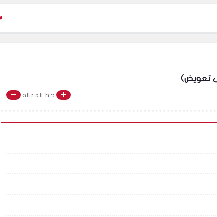
كوريا تتعادل ا
ى تعويض)
خط المقالة