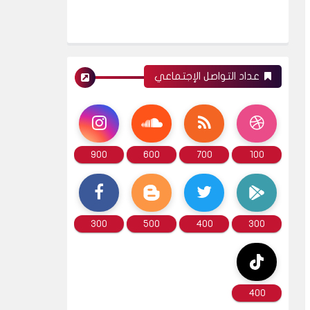
عداد التواصل الإجتماعي
900
600
700
100
300
500
400
300
400