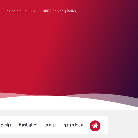
GDPR Privacy Policy
سياسة الخصوصية
ميجا مينيو
برامج
اخباررياضية
برامج